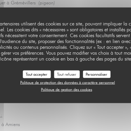
uet à Grémévillers
(pigeon)
Antan
(cochon)
partenaires utilisent des cookies sur ce site, pouvant impliquer la
l. Les cookies dits « nécessaires » sont obligatoires et installés p
e de la baie à Romaine
(beurre/crème/lait)
ifs nécessitent votre consentement. Ces cookies facultatifs servent
 Chapelle St-Jean à Grémévillers
(fromages)
l'audience du site, proposer des fonctionnalités (ex : en lien avec
licités ou contenus personnalisés. Cliquez sur « Tout accepter », «
aigres, herbes, farine :
r gérer vos préférences. Vous pouvez modifier vos choix à tout mo
BAIE
l'icône représentant un cookie en bas à gauche des pages du site
lgras à Frettemule
(vinaigre de cidre)
llez Lienard à Bouquemaison
(huile de colza)
Tout accepter
Tout refuser
Personnaliser
 Herbe à Ponthoile
(herbes, pousses)
Politique de protection des données à caractère personnel
de Marie-Claire à
Froyelles (farine & épeautre)
Politique de gestion des cookies
e Saint-Riquier
(farine)
 :
l à Amiens