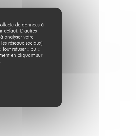
 collecte de données à
ar défaut. D'autres
 à analyser votre
 les réseaux sociaux)
 Tout refuser » ou «
ment en cliquant sur
.