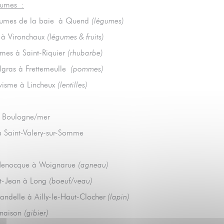
gumes :
égumes de la baie à Quend
(légumes)
 à Vironchaux
(légumes & fruits)
rmes à Saint-Riquier
(rhubarbe)
lgras à Frettemeulle
(pommes)
visme à Lincheux
(lentilles)
e Boulogne/mer
 à Saint-Valery-sur-Somme
Henocque à Woignarue
(agneau)
t-Jean à Long
(boeuf/veau)
andelle à Ailly-le-Haut-Clocher
(lapin)
enaison
(gibier)