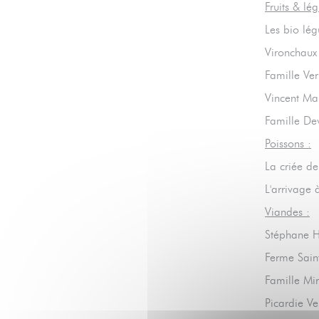
Fruits & lé
Les bio l
Vironchaux
Famille Ve
Vincent Ma
Famille De
Poissons :
La criée d
L'arrivage
Viandes :
Stéphane 
Ferme Sain
Famille Mir
Picardie V