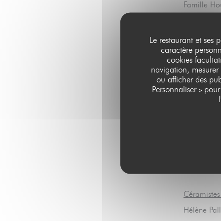
Famille Ho
Collectif 
Crémerie:
Le restaurant et ses 
caractère personne
La laiteri
cookies facultat
GAEC de la
navigation, mesurer 
ou afficher des pub
Huiles, vin
Personnaliser » pou
Vincent Ma
Famille La
A la Bonne
Le moulin 
Le moulin d
Céramistes
Hélène Pal