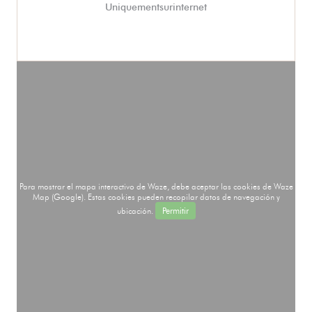
Uniquementsurinternet
Para mostrar el mapa interactivo de Waze, debe aceptar las cookies de Waze
Map (Google). Estas cookies pueden recopilar datos de navegación y
ubicación.
Permitir