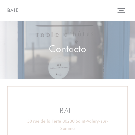
Personalización de sus opciones de cookies
BAIE
Contacto
BAIE
30 rue de la Ferté 80230 Saint-Valery-sur-
((abre en una nueva ventana))
Somme