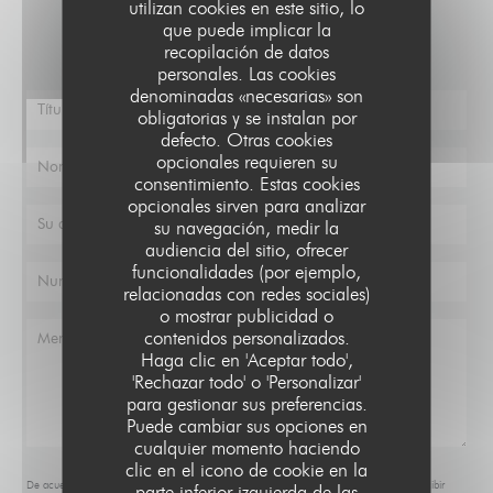
¿Desea ponerse en contacto con nosotros?
utilizan cookies en este sitio, lo
que puede implicar la
Rellene el siguiente formulario.
recopilación de datos
personales. Las cookies
denominadas «necesarias» son
obligatorias y se instalan por
defecto. Otras cookies
opcionales requieren su
consentimiento. Estas cookies
opcionales sirven para analizar
su navegación, medir la
audiencia del sitio, ofrecer
funcionalidades (por ejemplo,
relacionadas con redes sociales)
o mostrar publicidad o
contenidos personalizados.
BAIE
Haga clic en 'Aceptar todo',
'Rechazar todo' o 'Personalizar'
para gestionar sus preferencias.
Puede cambiar sus opciones en
cualquier momento haciendo
clic en el icono de cookie en la
De acuerdo con la normativa de protección de datos, puede ejercer su derecho a no recibir
parte inferior izquierda de las