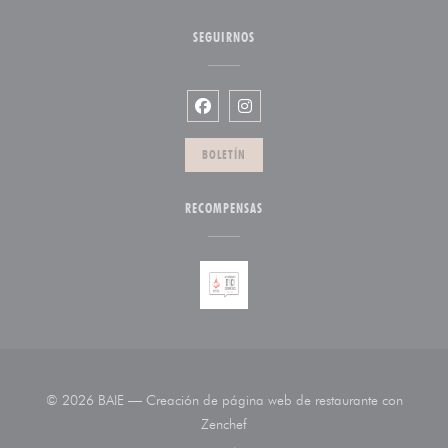
SEGUIRNOS
Facebook ((abre en una nueva venta
Instagram ((abre en una nueva
BOLETÍN
RECOMPENSAS
© 2026 BAIE — Creación de página web de restaurante con
((abre en una nueva ventana))
Zenchef